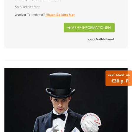
Ab 6 Teilnehmer
Weniger Teilnehmer?
Klicken Sie bitte hier
MEHR INFORMATIONEN
ganz freibleibend
exkl. MwSt. ab
€30 p. P.