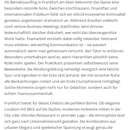
Als Betriebsausflug in Frankfurt am Main bekommt das Ganze eine
besonders reizvolle Note. Zwischen Hochhäusern, Finanzflair und
internationalem Publikum fühlt sich ein stilvoll inszenierter Kriminalfall
geradezu angemessen dramatisch an. Während draußen vielleicht
noch seriöse Business-Meetings stattfinden, wird drinnen
leidenschaftlich darüber diskutiert, wer wohl das überzeugendste
Motiv hatte. Teamarbeit entsteht dabei völlig nebenbei. Niemand
muss erklären, wie wichtig Kommunikation ist – sie passiert
automatisch, wenn man gemeinsam versucht, den Täter zu entlarven.
Besonders unterhaltsam wird es, wenn Hierarchien plötzlich keine
Rolle mehr spielen. Der Praktikant präsentiert selbstbewusst seine
Beweiskette, die Abteilungsleitung verteidigt energisch eine falsche
Spur und irgendwo in der Ecke sitzt jemand, der mit stoischer Ruhe
alle Beobachtungen notiert und am Ende triumphierend richtigliegt.
Solche Momente sorgen nicht nur für Gelächter, sondern auch für
echten Teamzusammenhalt.
Frankfurt bietet für dieses Erlebnis die perfekte Bühne. Ob elegante
Location mit Blick auf die Skyline, modernes Ambiente mitten in der
City oder stilvolles Restaurant in zentraler Lage – die Atmosphäre lässt
sich ganz nach Unternehmensstil gestalten. Die Kombination aus
urbaner Eleganz und spielerischer Spannung erzeugt genau die