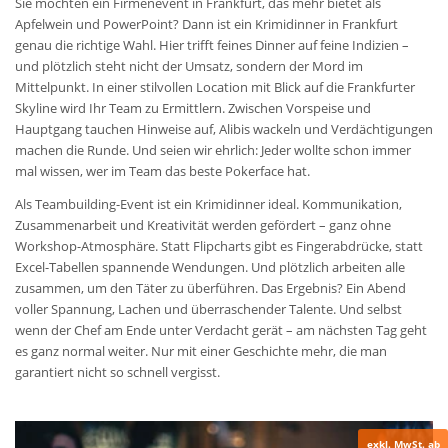
Sie möchten ein Firmenevent in Frankfurt, das mehr bietet als
Apfelwein und PowerPoint? Dann ist ein Krimidinner in Frankfurt
genau die richtige Wahl. Hier trifft feines Dinner auf feine Indizien –
und plötzlich steht nicht der Umsatz, sondern der Mord im
Mittelpunkt. In einer stilvollen Location mit Blick auf die Frankfurter
Skyline wird Ihr Team zu Ermittlern. Zwischen Vorspeise und
Hauptgang tauchen Hinweise auf, Alibis wackeln und Verdächtigungen
machen die Runde. Und seien wir ehrlich: Jeder wollte schon immer
mal wissen, wer im Team das beste Pokerface hat.
Als Teambuilding-Event ist ein Krimidinner ideal. Kommunikation,
Zusammenarbeit und Kreativität werden gefördert – ganz ohne
Workshop-Atmosphäre. Statt Flipcharts gibt es Fingerabdrücke, statt
Excel-Tabellen spannende Wendungen. Und plötzlich arbeiten alle
zusammen, um den Täter zu überführen. Das Ergebnis? Ein Abend
voller Spannung, Lachen und überraschender Talente. Und selbst
wenn der Chef am Ende unter Verdacht gerät – am nächsten Tag geht
es ganz normal weiter. Nur mit einer Geschichte mehr, die man
garantiert nicht so schnell vergisst.
exkl. MwSt. ab