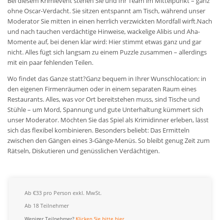
Bei diesem Krimievent stehen Sie und Ihr Team im Mittelpunkt – ganz
ohne Oscar-Verdacht. Sie sitzen entspannt am Tisch, während unser
Moderator Sie mitten in einen herrlich verzwickten Mordfall wirft.Nach
und nach tauchen verdächtige Hinweise, wackelige Alibis und Aha-
Momente auf, bei denen klar wird: Hier stimmt etwas ganz und gar
nicht. Alles fügt sich langsam zu einem Puzzle zusammen – allerdings
mit ein paar fehlenden Teilen.
Wo findet das Ganze statt?Ganz bequem in Ihrer Wunschlocation: in
den eigenen Firmenräumen oder in einem separaten Raum eines
Restaurants. Alles, was vor Ort bereitstehen muss, sind Tische und
Stühle – um Mord, Spannung und gute Unterhaltung kümmert sich
unser Moderator. Möchten Sie das Spiel als Krimidinner erleben, lässt
sich das flexibel kombinieren. Besonders beliebt: Das Ermitteln
zwischen den Gängen eines 3-Gänge-Menüs. So bleibt genug Zeit zum
Rätseln, Diskutieren und genüsslichen Verdächtigen.
Ab €33 pro Person exkl. MwSt.
Ab 18 Teilnehmer
Weniger Teilnehmer?
Klicken Sie bitte hier