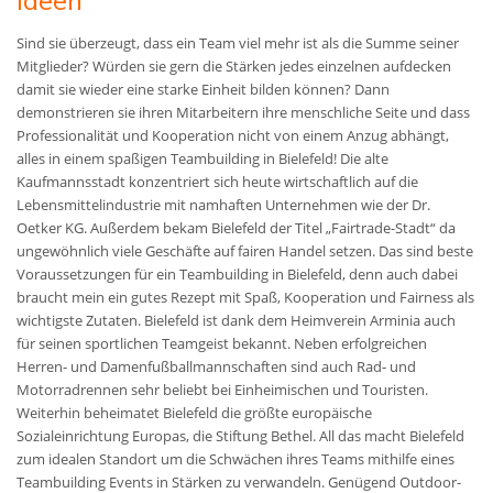
Ideen
Sind sie überzeugt, dass ein Team viel mehr ist als die Summe seiner
Mitglieder? Würden sie gern die Stärken jedes einzelnen aufdecken
damit sie wieder eine starke Einheit bilden können? Dann
demonstrieren sie ihren Mitarbeitern ihre menschliche Seite und dass
Professionalität und Kooperation nicht von einem Anzug abhängt,
alles in einem spaßigen Teambuilding in Bielefeld! Die alte
Kaufmannsstadt konzentriert sich heute wirtschaftlich auf die
Lebensmittelindustrie mit namhaften Unternehmen wie der Dr.
Oetker KG. Außerdem bekam Bielefeld der Titel „Fairtrade-Stadt“ da
ungewöhnlich viele Geschäfte auf fairen Handel setzen. Das sind beste
Voraussetzungen für ein Teambuilding in Bielefeld, denn auch dabei
braucht mein ein gutes Rezept mit Spaß, Kooperation und Fairness als
wichtigste Zutaten. Bielefeld ist dank dem Heimverein Arminia auch
für seinen sportlichen Teamgeist bekannt. Neben erfolgreichen
Herren- und Damenfußballmannschaften sind auch Rad- und
Motorradrennen sehr beliebt bei Einheimischen und Touristen.
Weiterhin beheimatet Bielefeld die größte europäische
Sozialeinrichtung Europas, die Stiftung Bethel. All das macht Bielefeld
zum idealen Standort um die Schwächen ihres Teams mithilfe eines
Teambuilding Events in Stärken zu verwandeln. Genügend Outdoor-