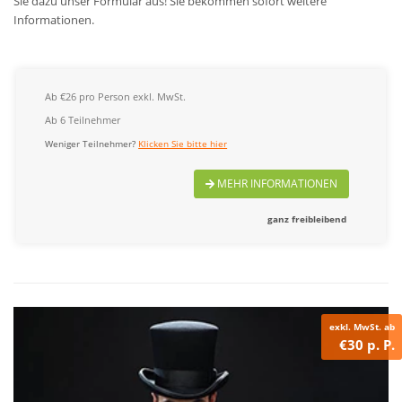
Sie dazu unser Formular aus! Sie bekommen sofort weitere
Informationen.
Ab €26 pro Person exkl. MwSt.
Ab 6 Teilnehmer
Weniger Teilnehmer?
Klicken Sie bitte hier
MEHR INFORMATIONEN
ganz freibleibend
exkl. MwSt. ab
€30 p. P.