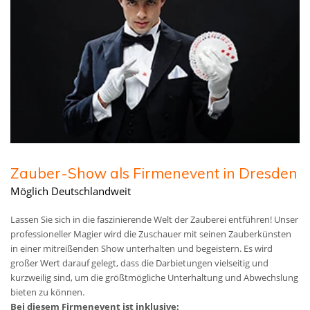
Zauber-Show als Firmenevent in Dresden
Möglich Deutschlandweit
Lassen Sie sich in die faszinierende Welt der Zauberei entführen! Unser
professioneller Magier wird die Zuschauer mit seinen Zauberkünsten
in einer mitreißenden Show unterhalten und begeistern. Es wird
großer Wert darauf gelegt, dass die Darbietungen vielseitig und
kurzweilig sind, um die größtmögliche Unterhaltung und Abwechslung
bieten zu können.
Bei diesem Firmenevent ist inklusive: