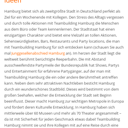
Ideen
Hamburg bietet sich als zweitgrößte Stadt in Deutschland perfekt als
Ziel für ein Wochenende mit Kollegen. Den Stress des Alltags vergessen
und durch tolle Aktionen mit Teambuilding Hamburg die Menschen
aus dem Büro oder Team kennenlernen. Der Stadtstaat hat einen
einzigartigen Charakter und bietet eine Vielzahl an tollen Aktionen,
Sehenswürdigkeiten, Bars, Restaurants und Party locations, die man
mit Teambuilding Hamburg für sich entdecken kann (schauen Sie auch
mal
Junggesellenabschied Hamburg
an). Im herzen der Stadt liegt die
weltweit berühmt berüchtigte Reeperbahn. Die mit Abstand
ausschweifendste Partymeile der Bundesrepublik hat Shows, Partys
und Entertainment für erfahrene Partygänger, auf der man mit
Teambuilding Hamburg die ein oder andere Berühmtheit antreffen
kann. Neben dem sehr attraktiven Nachtleben besticht Hamburg
durch ein wunderschönes Stadtbild. Dieses wird bestimmt von dem
großen Seehafen, welcher die Entwicklung der Stadt seit Beginn
beeinflusst. Dieser macht Hamburg zur wichtigen Metropole in Europa
und fördert deren Kulturelle Entwicklung. In Hamburg haben sich
mittlerweile über 60 Museen und mehr als 70 Theater angesammelt –
da ist mit Sicherheit für jeden Geschmack etwas dabei! Teambuilding
Hamburg nimmt sie und ihre Kollegen mit auf eine Reise durch eine