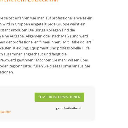
e selbst erfahren wie man auf professionelle Weise ein
 wird in Gruppen eingeteilt. Jede Gruppe wälht ein
istant Producer. Die übrige Kollegen sind die
eine Aufgabe (Allgemein oder nach Maß )
und werd
en der professionellen filmer(innen)
. Mit ¨fake dollars¨
ufen: Kleidung, Equipment und professionelle Hilfe.
ich zusammen angeschaut und fängt die
mCrew werd gewinnen?
Möchten Sie mehr wissen über
er Region? Bitte, füllen Sie dieses Formular aus! Sie
ationen.
MEHR INFORMATIONEN
ganz freibleibend
itte hier