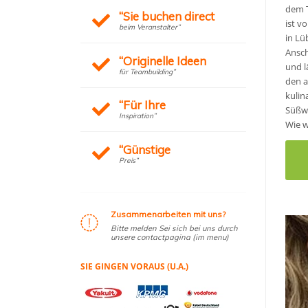
dem T
“Sie buchen direct
ist v
beim Veranstalter”
in Lü
Ansch
“Originelle Ideen
und l
für Teambuilding”
den a
kulin
“Für Ihre
Süßwa
Inspiration”
Wie w
“Günstige
Preis”
Zusammenarbeiten mit uns?
Bitte melden Sei sich bei uns durch
unsere contactpagina (im menu)
SIE GINGEN VORAUS (U.A.)