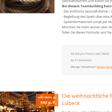
Geschäftsführers und klären Sie de
Bei diesem Teambuilding Event 
- Der entführte Geschäftsführer - 
- Begleitung des Spiels über eine 
- Spielinformationen vorab per Ma
Möchten Sie mehr wissen über die
füllen Sie dieses Formular aus! S
Ab €26 pro Person exkl. MwSt.
Ab 6 Teilnehmer
Weniger Teilnehmer?
Klicken Sie b
Die weihnachtliche 
exkl. MwSt. ab
€44 p. P.
Lübeck