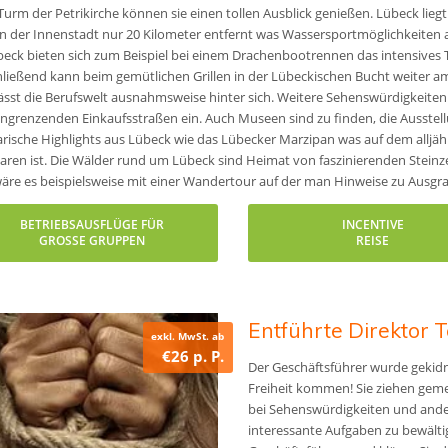
urm der Petrikirche können sie einen tollen Ausblick genießen. Lübeck lie
on der Innenstadt nur 20 Kilometer entfernt was Wassersportmöglichkeiten a
beck bieten sich zum Beispiel bei einem Drachenbootrennen das intensive
ließend kann beim gemütlichen Grillen in der Lübeckischen Bucht weiter a
ässt die Berufswelt ausnahmsweise hinter sich. Weitere Sehenswürdigkeite
ngrenzenden Einkaufsstraßen ein. Auch Museen sind zu finden, die Ausstel
arische Highlights aus Lübeck wie das Lübecker Marzipan was auf dem alljä
ren ist. Die Wälder rund um Lübeck sind Heimat von faszinierenden Stein
äre es beispielsweise mit einer Wandertour auf der man Hinweise zu Ausg
BETRIEBSAUSFLÜGE FÜR
INCENTIVE
GROSSE GRUPPEN
REISE
Entführte Direktor 
exkl. MwSt. ab
€26 p. P.
Der Geschäftsführer wurde gekidn
Freiheit kommen! Sie ziehen gem
bei Sehenswürdigkeiten und ande
interessante Aufgaben zu bewältig