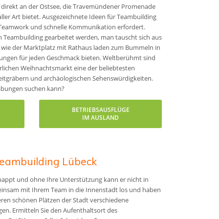
gt direkt an der Ostsee, die Travemündener Promenade
ller Art bietet. Ausgezeichnete Ideen für Teambuilding
s Teamwork und schnelle Kommunikation erfordert.
m Teambuilding gearbeitet werden, man tauscht sich aus
n wie der Marktplatz mit Rathaus laden zum Bummeln in
lungen für jeden Geschmack bieten. Weltberühmt sind
hrlichen Weihnachtsmarkt eine der beliebtesten
zeitgräbern und archäologischen Sehenswürdigkeiten.
rabungen suchen kann?
BETRIEBSAUSFLÜGE
IM AUSLAND
Teambuilding Lübeck
appt und ohne Ihre Unterstützung kann er nicht in
einsam mit Ihrem Team in die Innenstadt los und haben
ren schönen Plätzen der Stadt verschiedene
en. Ermitteln Sie den Aufenthaltsort des