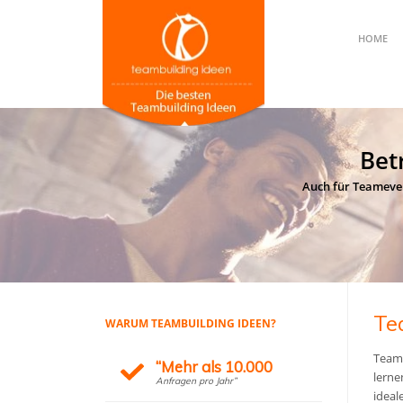
HOME
Bet
Auch für Teameven
Te
WARUM TEAMBUILDING IDEEN?
Teamb
“Mehr als 10.000
lerne
Anfragen pro Jahr”
ideal