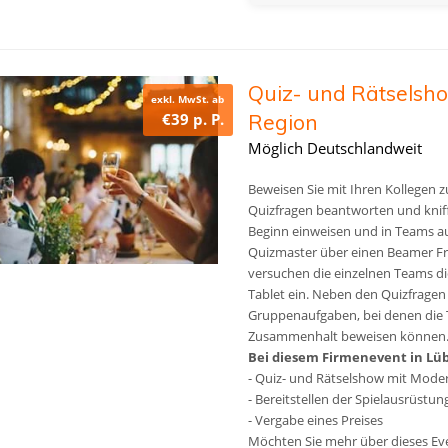
Quiz- und Rätselsho
exkl. MwSt. ab
€39 p. P.
Region
Möglich Deutschlandweit
Beweisen Sie mit Ihren Kollegen
Quizfragen beantworten und kniffli
Beginn einweisen und in Teams au
Quizmaster über einen Beamer Fra
versuchen die einzelnen Teams di
Tablet ein. Neben den Quizfragen 
Gruppenaufgaben, bei denen die 
Zusammenhalt beweisen können
Bei diesem Firmenevent in Lübe
- Quiz- und Rätselshow mit Moder
- Bereitstellen der Spielausrüstun
- Vergabe eines Preises
Möchten Sie mehr über dieses Even