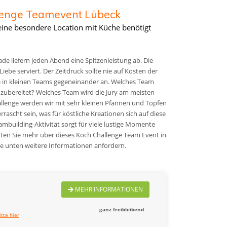
lenge Teamevent Lübeck
eine besondere Location mit Küche benötigt
e liefern jeden Abend eine Spitzenleistung ab. Die
iebe serviert. Der Zeitdruck sollte nie auf Kosten der
ie in kleinen Teams gegeneinander an. Welches Team
 zubereitet? Welches Team wird die Jury am meisten
llenge werden wir mit sehr kleinen Pfannen und Topfen
ascht sein, was für köstliche Kreationen sich auf diese
ambuilding-Aktivität sorgt für viele lustige Momente
hten Sie mehr über dieses Koch Challenge Team Event in
e unten weitere Informationen anfordern.
MEHR INFORMATIONEN
ganz freibleibend
itte hier