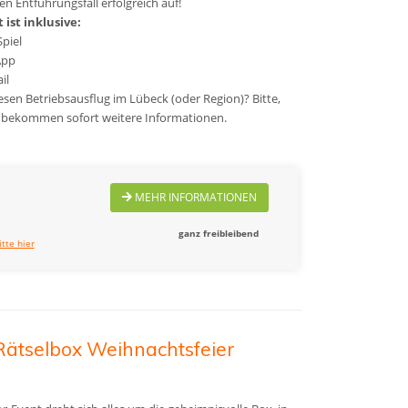
n Entführungsfall erfolgreich auf!
ist inklusive:
Spiel
App
il
sen Betriebsausflug im Lübeck (oder Region)? Bitte,
ie bekommen sofort weitere Informationen.
MEHR INFORMATIONEN
ganz freibleibend
itte hier
Rätselbox Weihnachtsfeier