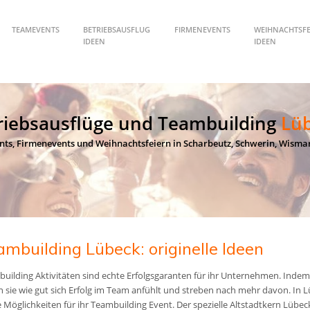
TEAMEVENTS
BETRIEBSAUSFLUG
FIRMENEVENTS
WEIHNACHTSFE
IDEEN
IDEEN
riebsausflüge und Teambuilding
Lü
ts, Firmenevents und Weihnachtsfeiern in Scharbeutz, Schwerin, Wismar
ambuilding Lübeck: originelle Ideen
uilding Aktivitäten sind echte Erfolgsgaranten für ihr Unternehmen. Ind
n sie wie gut sich Erfolg im Team anfühlt und streben nach mehr davon. In L
e Möglichkeiten für ihr Teambuilding Event. Der spezielle Altstadtkern Lü