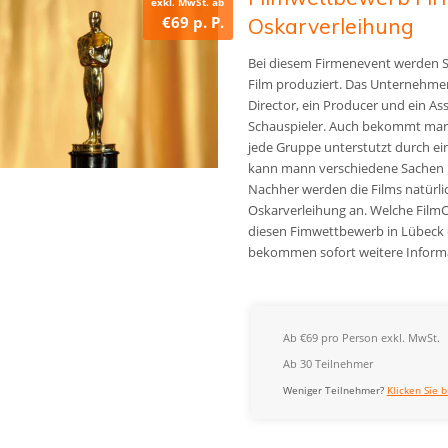
exkl. MwSt. ab
€69 p. P.
Oskarverleihung
Bei diesem Firmenevent werden Si
Film produziert. Das Unternehmen
Director, ein Producer und ein Ass
Schauspieler. Auch bekommt man 
jede Gruppe unterstutzt durch ein
kann mann verschiedene Sachen ka
Nachher werden die Films natürl
Oskarverleihung an. Welche Fil
diesen Fimwettbewerb in Lübeck od
bekommen sofort weitere Inform
Ab €69 pro Person exkl. MwSt.
Ab 30 Teilnehmer
Weniger Teilnehmer?
Klicken Sie b