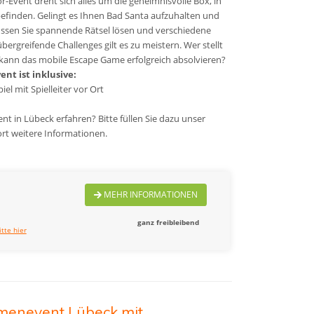
-Event dreht sich alles um die geheimnisvolle Box, in
befinden. Gelingt es Ihnen Bad Santa aufzuhalten und
ssen Sie spannende Rätsel lösen und verschiedene
rgreifende Challenges gilt es zu meistern. Wer stellt
kann das mobile Escape Game erfolgreich absolvieren?
nt ist inklusive:
iel mit Spielleiter vor Ort
t in Lübeck erfahren? Bitte füllen Sie dazu unser
rt weitere Informationen.
MEHR INFORMATIONEN
ganz freibleibend
itte hier
menevent Lübeck mit