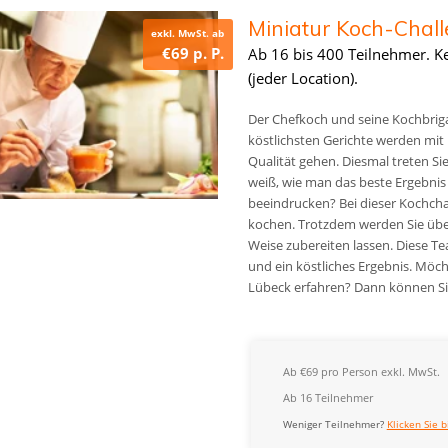
Miniatur Koch-Chal
exkl. MwSt. ab
€69 p. P.
Ab 16 bis 400 Teilnehmer. K
(jeder Location).
Der Chefkoch und seine Kochbrigad
köstlichsten Gerichte werden mit L
Qualität gehen. Diesmal treten S
weiß, wie man das beste Ergebnis
beeindrucken? Bei dieser Kochcha
kochen. Trotzdem werden Sie überr
Weise zubereiten lassen. Diese Te
und ein köstliches Ergebnis. Möc
Lübeck erfahren? Dann können Si
Ab €69 pro Person exkl. MwSt.
Ab 16 Teilnehmer
Weniger Teilnehmer?
Klicken Sie b