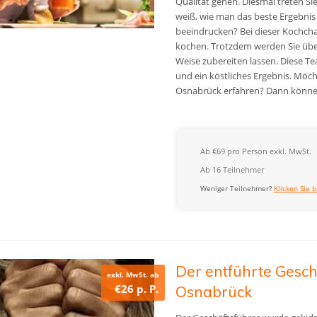
Qualität gehen. Diesmal treten S
weiß, wie man das beste Ergebnis
beeindrucken? Bei dieser Kochcha
kochen. Trotzdem werden Sie überr
Weise zubereiten lassen. Diese Te
und ein köstliches Ergebnis. Möc
Osnabrück erfahren? Dann können
Ab €69 pro Person exkl. MwSt.
Ab 16 Teilnehmer
Weniger Teilnehmer?
Klicken Sie b
Der entführte Gesch
exkl. MwSt. ab
€26 p. P.
Osnabrück