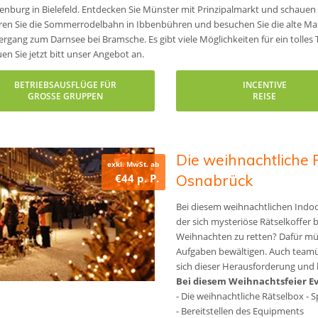
enburg in Bielefeld. Entdecken Sie Münster mit Prinzipalmarkt und schauen
ren Sie die Sommerrodelbahn in Ibbenbühren und besuchen Sie die alte Ma
ergang zum Darnsee bei Bramsche. Es gibt viele Möglichkeiten für ein tolle
en Sie jetzt bitt unser Angebot an.
BETRIEBSAUSFLÜGE FÜR
INCENTIVE
GROSSE GRUPPEN
REISE
Die weihnachtliche 
exkl. MwSt. ab
€44 p. P.
Osnabrück
Bei diesem weihnachtlichen Indoor
der sich mysteriöse Rätselkoffer 
Weihnachten zu retten? Dafür mü
Aufgaben bewältigen. Auch teamübe
sich dieser Herausforderung und 
Bei diesem Weihnachtsfeier Eve
- Die weihnachtliche Rätselbox - Sp
- Bereitstellen des Equipments