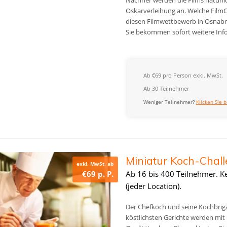
Oskarverleihung an. Welche Fil
diesen Filmwettbewerb in Osnabrüc
Sie bekommen sofort weitere Inf
Ab €69 pro Person exkl. MwSt.
Ab 30 Teilnehmer
Weniger Teilnehmer?
Klicken Sie b
Miniatur Koch-Chal
exkl. MwSt. ab
€69 p. P.
Ab 16 bis 400 Teilnehmer. K
(jeder Location).
Der Chefkoch und seine Kochbrigad
köstlichsten Gerichte werden mit L