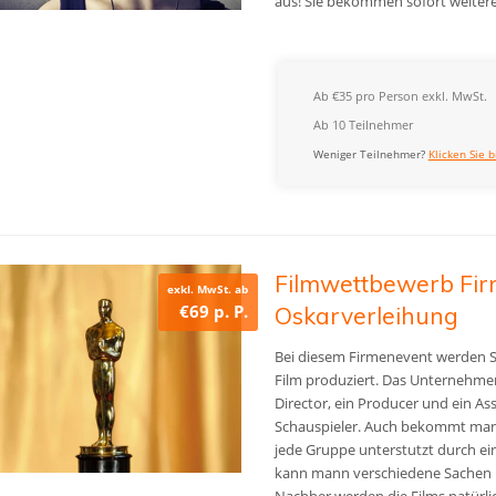
aus! Sie bekommen sofort weiter
Ab €35 pro Person exkl. MwSt.
Ab 10 Teilnehmer
Weniger Teilnehmer?
Klicken Sie b
Filmwettbewerb Fir
exkl. MwSt. ab
€69 p. P.
Oskarverleihung
Bei diesem Firmenevent werden Si
Film produziert. Das Unternehmen
Director, ein Producer und ein Ass
Schauspieler. Auch bekommt man 
jede Gruppe unterstutzt durch ein
kann mann verschiedene Sachen ka
Nachher werden die Films natürl