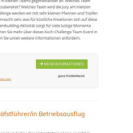
ie in kleinen Teams gegeneinander an. Welches Team
 zubereitet? Welches Team wird die Jury am meisten
llenge werden wir mit sehr kleinen Pfannen und Topfen
ascht sein, was für köstliche Kreationen sich auf diese
ambuilding-Aktivität sorgt für viele lustige Momente
hten Sie mehr über dieses Koch Challenge Team Event in
 Sie unten weitere Informationen anfordern.
MEHR INFORMATIONEN
ganz freibleibend
itte hier
äfstführer/in Betriebsausflug