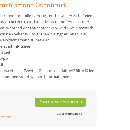
hnachtsmann Osnabrück
 und Ihre Hilfe ist nötig, um ihn wieder zu befreien!
müssen bei der Tour durch die Stadt interessante und
en. Während der Tour entdecken Sie die weihnachtlich
hönsten Sehenswürdigkeiten. Gelingt es Ihnen, die
 Weihnachtsmann zu befreien?
nt ist inklusive:
 Spiel
tsApp
il
hnachtsfeier Event in Osnabrück erfahren? Bitte füllen
 bekommen sofort weitere Informationen.
MEHR INFORMATIONEN
ganz freibleibend
itte hier