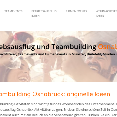
TEAMEVENTS
BETRIEBSAUSFLUG
FIRMENEVENTS
WEIHNACHTSFE
IDEEN
IDEEN
iebsausflug und Teambuilding
Osna
achtsfeier, Teamevents und Firmenevents in Münster, Bielefeld, Minden
ambuilding Osnabrück: originelle Ideen
uilding Aktivitäten sind wichtig für das Wohlbefinden des Unternehmens.
ebsausflug Osnabrück Aktivitäten zeigen. Erleben Sie eine schöne Zeit in 
nevent auch mit ein Besuch an die Sehenswürdigkeiten. Trinken Sie ein Bier