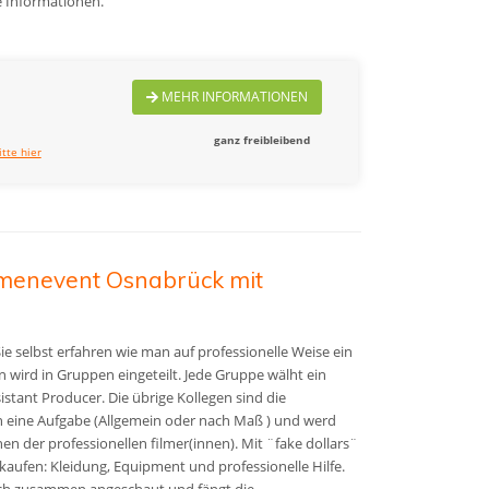
e Informationen.
MEHR INFORMATIONEN
ganz freibleibend
itte hier
menevent Osnabrück mit
e selbst erfahren wie man auf professionelle Weise ein
 wird in Gruppen eingeteilt. Jede Gruppe wälht ein
istant Producer. Die übrige Kollegen sind die
eine Aufgabe (Allgemein oder nach Maß )
und werd
en der professionellen filmer(innen)
. Mit ¨fake dollars¨
ufen: Kleidung, Equipment und professionelle Hilfe.
ich zusammen angeschaut und fängt die