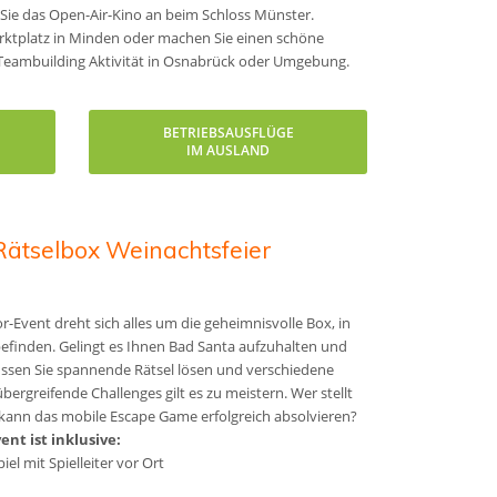
 Sie das Open-Air-Kino an beim Schloss Münster.
rktplatz in Minden oder machen Sie einen schöne
s Teambuilding Aktivität in Osnabrück oder Umgebung.
BETRIEBSAUSFLÜGE
IM AUSLAND
Rätselbox Weinachtsfeier
-Event dreht sich alles um die geheimnisvolle Box, in
befinden. Gelingt es Ihnen Bad Santa aufzuhalten und
ssen Sie spannende Rätsel lösen und verschiedene
rgreifende Challenges gilt es zu meistern. Wer stellt
kann das mobile Escape Game erfolgreich absolvieren?
nt ist inklusive:
iel mit Spielleiter vor Ort