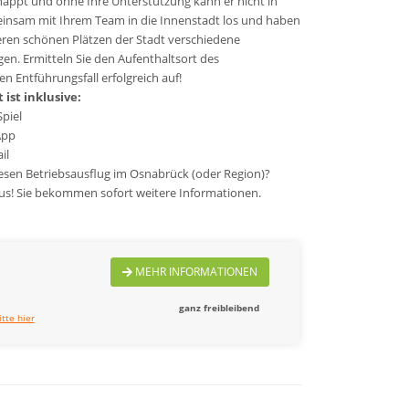
appt und ohne Ihre Unterstützung kann er nicht in
einsam mit Ihrem Team in die Innenstadt los und haben
ren schönen Plätzen der Stadt verschiedene
en. Ermitteln Sie den Aufenthaltsort des
n Entführungsfall erfolgreich auf!
ist inklusive:
Spiel
App
il
esen Betriebsausflug im Osnabrück (oder Region)?
 aus! Sie bekommen sofort weitere Informationen.
MEHR INFORMATIONEN
ganz freibleibend
itte hier