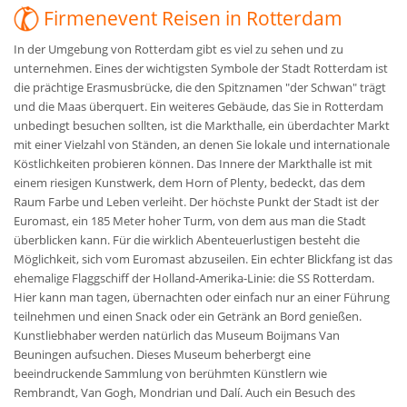
Firmenevent Reisen in Rotterdam
In der Umgebung von Rotterdam gibt es viel zu sehen und zu
unternehmen. Eines der wichtigsten Symbole der Stadt Rotterdam ist
die prächtige Erasmusbrücke, die den Spitznamen "der Schwan" trägt
und die Maas überquert. Ein weiteres Gebäude, das Sie in Rotterdam
unbedingt besuchen sollten, ist die Markthalle, ein überdachter Markt
mit einer Vielzahl von Ständen, an denen Sie lokale und internationale
Köstlichkeiten probieren können. Das Innere der Markthalle ist mit
einem riesigen Kunstwerk, dem Horn of Plenty, bedeckt, das dem
Raum Farbe und Leben verleiht. Der höchste Punkt der Stadt ist der
Euromast, ein 185 Meter hoher Turm, von dem aus man die Stadt
überblicken kann. Für die wirklich Abenteuerlustigen besteht die
Möglichkeit, sich vom Euromast abzuseilen. Ein echter Blickfang ist das
ehemalige Flaggschiff der Holland-Amerika-Linie: die SS Rotterdam.
Hier kann man tagen, übernachten oder einfach nur an einer Führung
teilnehmen und einen Snack oder ein Getränk an Bord genießen.
Kunstliebhaber werden natürlich das Museum Boijmans Van
Beuningen aufsuchen. Dieses Museum beherbergt eine
beeindruckende Sammlung von berühmten Künstlern wie
Rembrandt, Van Gogh, Mondrian und Dalí. Auch ein Besuch des