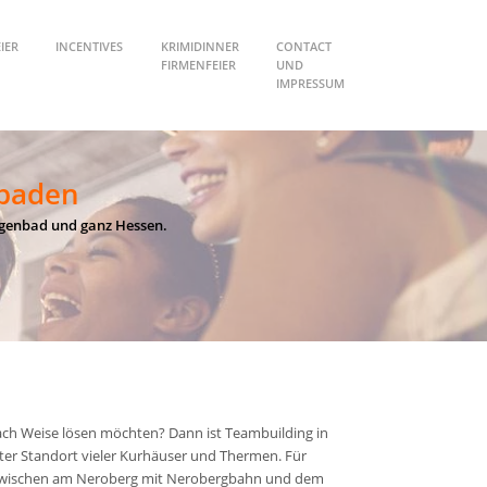
IER
INCENTIVES
KRIMIDINNER
CONTACT
FIRMENFEIER
UND
IMPRESSUM
baden
ngenbad und ganz Hessen.
ach Weise lösen möchten? Dann ist Teambuilding in
nter Standort vieler Kurhäuser und Thermen. Für
en zwischen am Neroberg mit Nerobergbahn und dem