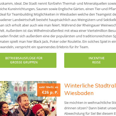
skamm, ideal. Die Stadt nennt fünfzehn Thermal- und Mineralquellen sowie 
eiche Kureinrichtungen, Saunen sowie Englische Gärten, einen Tier-und Pfl
ideal für Teambuilding Möglichkeiten in Wiesbaden welche den Teamgeist der
adener Landwirtschaft besteht hauptsächlich aus Weingütern und Sektkelle
an sich erholt aber auch wie man feiert. Während der Rheingauer Weinwoch
elt. Außerdem ist das Wilhelmstraßenfest mit etwa einer Viertelmillion Besu
aden findet sich außerdem eine der populärsten und traditionsreichsten 
aten spielt man hier Black Jack, Poker oder Roulette. Ein solches Spiel in ei
andeln, verspricht ein spannendes Erlebnis für ihr Team.
BETRIEBSAUSFLÜGE FÜR
INCENTIVE
GROSSE GRUPPEN
REISE
Winterliche Stadtral
exkl. MwSt. ab
€26 p. P.
Wiesbaden
Sie möchten in weihnachtliche S
drinnen sitzen? Dann bietet unse
Abwechslung für Sie! Bei diesem E