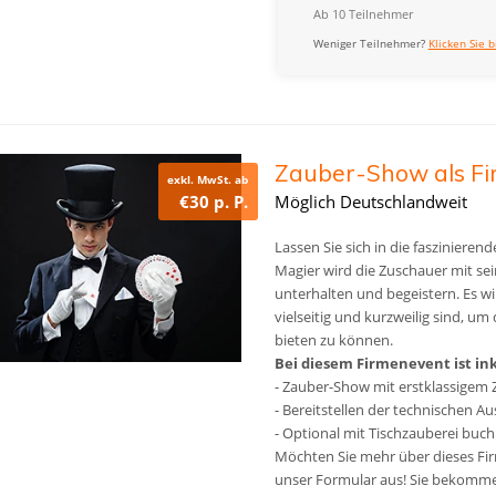
Ab 10 Teilnehmer
Weniger Teilnehmer?
Klicken Sie b
Zauber-Show als Fi
exkl. MwSt. ab
€30 p. P.
Möglich Deutschlandweit
Lassen Sie sich in die faszinieren
Magier wird die Zuschauer mit se
unterhalten und begeistern. Es wi
vielseitig und kurzweilig sind, 
bieten zu können.
Bei diesem Firmenevent ist ink
- Zauber-Show mit erstklassigem 
- Bereitstellen der technischen A
- Optional mit Tischzauberei buc
Möchten Sie mehr über dieses Fir
unser Formular aus! Sie bekomme