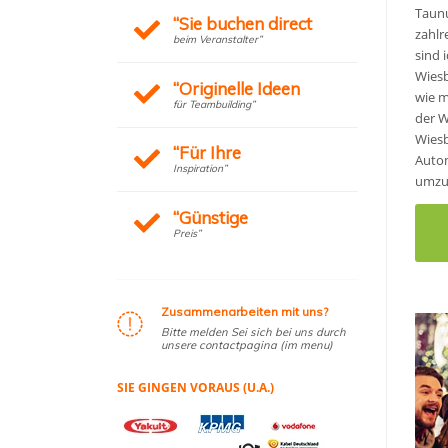
Taunu
“Sie buchen direct
zahlr
beim Veranstalter”
sind 
Wiesb
“Originelle Ideen
wie m
für Teambuilding”
der W
Wiesb
“Für Ihre
Autom
Inspiration”
umzuw
“Günstige
Preis”
Zusammenarbeiten mit uns?
Bitte melden Sei sich bei uns durch
unsere contactpagina (im menu)
SIE GINGEN VORAUS (U.A.)