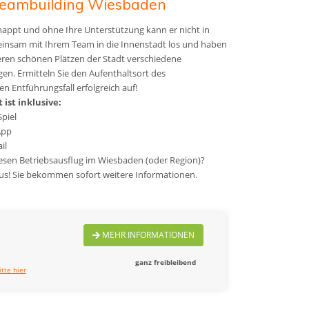
 Teambuilding Wiesbaden
appt und ohne Ihre Unterstützung kann er nicht in
einsam mit Ihrem Team in die Innenstadt los und haben
ren schönen Plätzen der Stadt verschiedene
en. Ermitteln Sie den Aufenthaltsort des
n Entführungsfall erfolgreich auf!
ist inklusive:
Spiel
App
il
esen Betriebsausflug im Wiesbaden (oder Region)?
 aus! Sie bekommen sofort weitere Informationen.
MEHR INFORMATIONEN
ganz freibleibend
itte hier