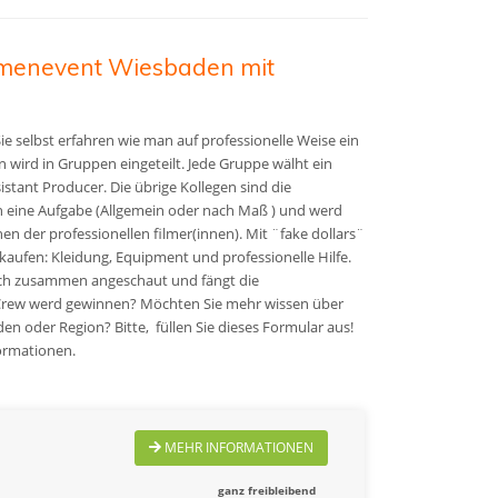
rmenevent Wiesbaden mit
e selbst erfahren wie man auf professionelle Weise ein
 wird in Gruppen eingeteilt. Jede Gruppe wälht ein
istant Producer. Die übrige Kollegen sind die
eine Aufgabe (Allgemein oder nach Maß )
und werd
en der professionellen filmer(innen)
. Mit ¨fake dollars¨
ufen: Kleidung, Equipment und professionelle Hilfe.
ich zusammen angeschaut und fängt die
mCrew werd gewinnen?
Möchten Sie mehr wissen über
n oder Region? Bitte, füllen Sie dieses Formular aus!
ormationen.
MEHR INFORMATIONEN
ganz freibleibend