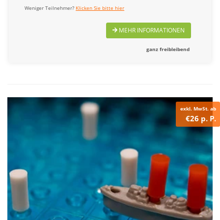
Weniger Teilnehmer?
Klicken Sie bitte hier
MEHR INFORMATIONEN
ganz freibleibend
exkl. MwSt. ab
€26 p. P.