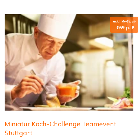
exkl. MwSt. ab
€69 p. P.
Miniatur Koch-Challenge Teamevent
Stuttgart