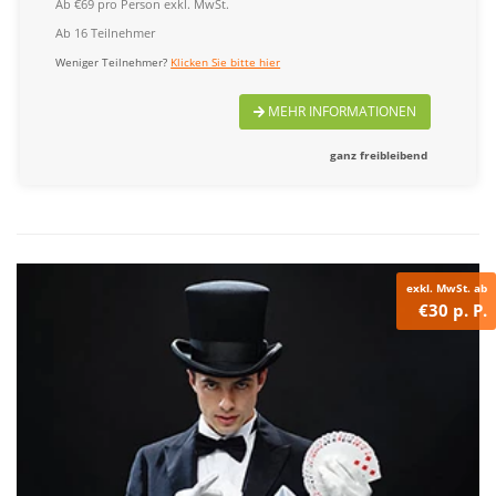
Ab €69 pro Person exkl. MwSt.
Ab 16 Teilnehmer
Weniger Teilnehmer?
Klicken Sie bitte hier
MEHR INFORMATIONEN
ganz freibleibend
exkl. MwSt. ab
€30 p. P.